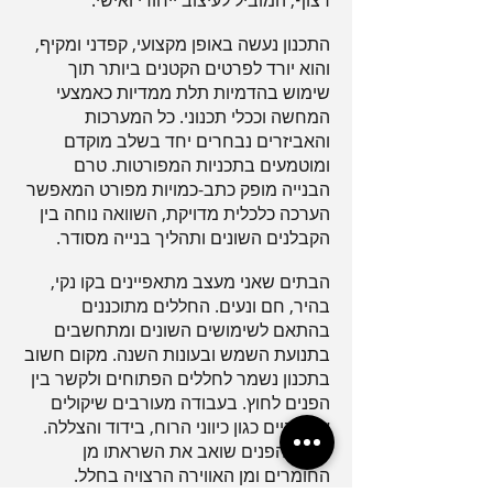
רצוף, המוביל לעיצוב ייחודי ואישי.
התכנון נעשה באופן מקצועי, קפדני ומקיף,
והוא יורד לפרטים הקטנים ביותר תוך
שימוש בהדמיות תלת ממדיות כאמצעי
המחשה וככלי תכנוני. כל המערכות
והאביזרים נבחרים יחד בשלב מוקדם
ומוטמעים בתכניות המפורטות. טרם
הבנייה מופק כתב-כמויות מפורט המאפשר
הערכה כלכלית מדויקת, השוואה נוחה בין
הקבלנים השונים ותהליך בנייה מסודר.
הבתים שאני מעצב מתאפיינים בקו נקי,
בהיר, חם ונעים. החללים מתוכננים
בהתאם לשימושים השונים ומתחשבים
בתנועת השמש ובעונות השנה. מקום חשוב
בתכנון נשמר לחללים הפתוחים ולקשר בין
הפנים לחוץ. בעבודה מעורבים שיקולים
אקולוגיים כגון כיווני הרוח, בידוד והצללה.
עיצוב הפנים שואב את השראתו מן
החומרים ומן האווירה הרצויה בחלל.